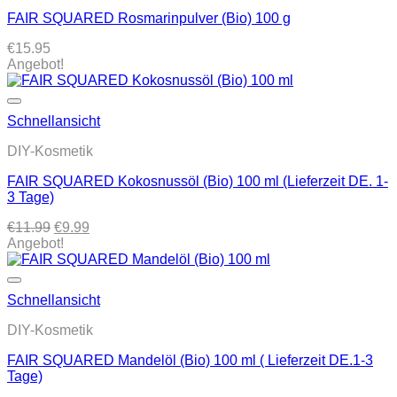
FAIR SQUARED Rosmarinpulver (Bio) 100 g
€
15.95
Angebot!
Schnellansicht
DIY-Kosmetik
FAIR SQUARED Kokosnussöl (Bio) 100 ml (Lieferzeit DE. 1-
3 Tage)
Ursprünglicher
Aktueller
€
11.99
€
9.99
Preis
Preis
Angebot!
war:
ist:
€11.99
€9.99.
Schnellansicht
DIY-Kosmetik
FAIR SQUARED Mandelöl (Bio) 100 ml ( Lieferzeit DE.1-3
Tage)