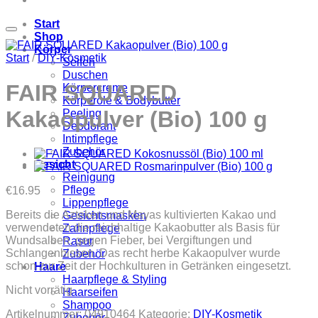
Start
Shop
Körper
Start
/
DIY-Kosmetik
Seifen
Duschen
FAIR SQUARED
Körpercreme
Körperöle & Bodybutter
Kakaopulver (Bio) 100 g
Peeling
Deodorant
Intimpflege
Zubehör
Gesicht
Reinigung
Pflege
€
16.95
Lippenpflege
Bereits die Azteken und Mayas kultivierten Kakao und
Gesichtsmasken
verwendeten die reichhaltige Kakaobutter als Basis für
Zahnpflege
Wundsalben, gegen Fieber, bei Vergiftungen und
Rasur
Schlangenbissen. Das recht herbe Kakaopulver wurde
Zubehör
schon zur Zeit der Hochkulturen in Getränken eingesetzt.
Haare
Haarpflege & Styling
Nicht vorrätig
Haarseifen
Shampoo
Artikelnummer:
04910464
Kategorie:
DIY-Kosmetik
Zubehör