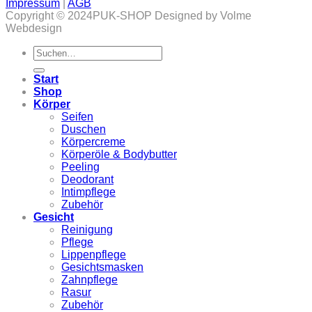
Impressum
|
AGB
Copyright © 2024PUK-SHOP Designed by Volme
Webdesign
Suchen
nach:
Start
Shop
Körper
Seifen
Duschen
Körpercreme
Körperöle & Bodybutter
Peeling
Deodorant
Intimpflege
Zubehör
Gesicht
Reinigung
Pflege
Lippenpflege
Gesichtsmasken
Zahnpflege
Rasur
Zubehör