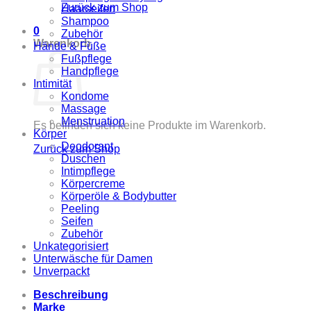
Zurück zum Shop
Haarseifen
Shampoo
0
Zubehör
Warenkorb
Hände & Füße
Fußpflege
Handpflege
Intimität
Kondome
Massage
Menstruation
Es befinden sich keine Produkte im Warenkorb.
Körper
Deodorant
Zurück zum Shop
Duschen
Intimpflege
Körpercreme
Körperöle & Bodybutter
Peeling
Seifen
Zubehör
Unkategorisiert
Unterwäsche für Damen
Unverpackt
Beschreibung
Marke