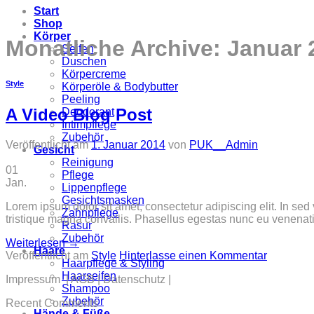
Start
Shop
Körper
Monatliche Archive:
Januar 
Seifen
Duschen
Körpercreme
Style
Körperöle & Bodybutter
Peeling
A Video Blog Post
Deodorant
Intimpflege
Zubehör
Veröffentlicht am
1. Januar 2014
von
PUK__Admin
Gesicht
Reinigung
01
Pflege
Jan.
Lippenpflege
Gesichtsmasken
Lorem ipsum dolor sit amet, consectetur adipiscing elit. In sed
Zahnpflege
tristique magna convallis. Phasellus egestas nunc eu venenatis
Rasur
Zubehör
Weiterlesen
→
Haare
Veröffentlicht am
Style
Hinterlasse einen Kommentar
Haarpflege & Styling
Haarseifen
Impressum | AGB | Datenschutz |
Shampoo
Zubehör
Recent Comments
Hände & Füße