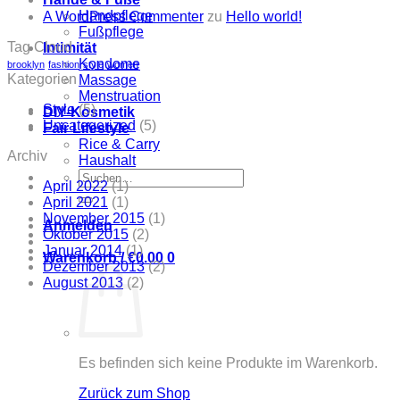
Handpflege
A WordPress Commenter
zu
Hello world!
Fußpflege
Tag Cloud
Intimität
Kondome
brooklyn
fashion
style
women
Kategorien
Massage
Menstruation
Style
(5)
DIY-Kosmetik
Uncategorized
(5)
Fair Lifestyle
Rice & Carry
Archiv
Haushalt
Suchen
April 2022
(1)
nach:
April 2021
(1)
November 2015
(1)
Anmelden
Oktober 2015
(2)
Januar 2014
(1)
Warenkorb /
€
0.00
0
Dezember 2013
(2)
August 2013
(2)
Es befinden sich keine Produkte im Warenkorb.
Zurück zum Shop