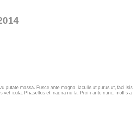
2014
 vulputate massa. Fusce ante magna, iaculis ut purus ut, facilis
 vehicula. Phasellus et magna nulla. Proin ante nunc, mollis a l