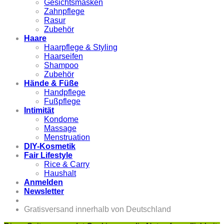
Gesichtsmasken
Zahnpflege
Rasur
Zubehör
Haare
Haarpflege & Styling
Haarseifen
Shampoo
Zubehör
Hände & Füße
Handpflege
Fußpflege
Intimität
Kondome
Massage
Menstruation
DIY-Kosmetik
Fair Lifestyle
Rice & Carry
Haushalt
Anmelden
Newsletter
Gratisversand innerhalb von Deutschland