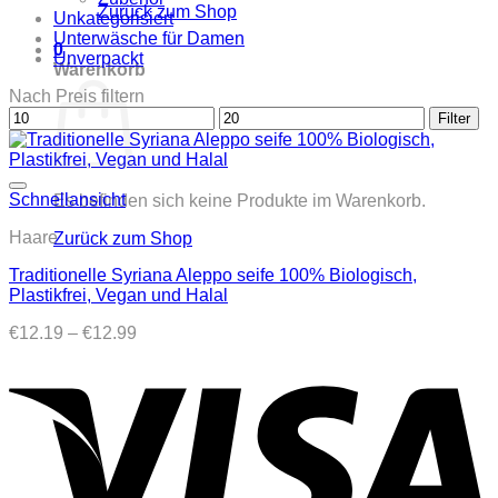
Zurück zum Shop
Unkategorisiert
Unterwäsche für Damen
0
Unverpackt
Warenkorb
Nach Preis filtern
Min.
Max.
Filter
Preis
Preis
Schnellansicht
Es befinden sich keine Produkte im Warenkorb.
Haare
Zurück zum Shop
Traditionelle Syriana Aleppo seife 100% Biologisch,
Plastikfrei, Vegan und Halal
Preisspanne:
€
12.19
–
€
12.99
€12.19
bis
€12.99