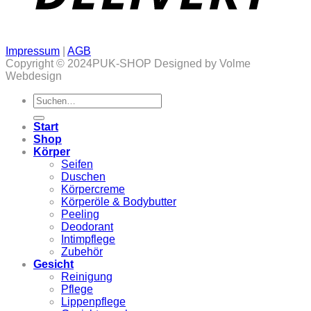
Impressum
|
AGB
Copyright © 2024PUK-SHOP Designed by Volme
Webdesign
Suchen
nach:
Start
Shop
Körper
Seifen
Duschen
Körpercreme
Körperöle & Bodybutter
Peeling
Deodorant
Intimpflege
Zubehör
Gesicht
Reinigung
Pflege
Lippenpflege